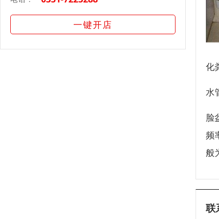
一键开店
化
水
脸
频
般
联