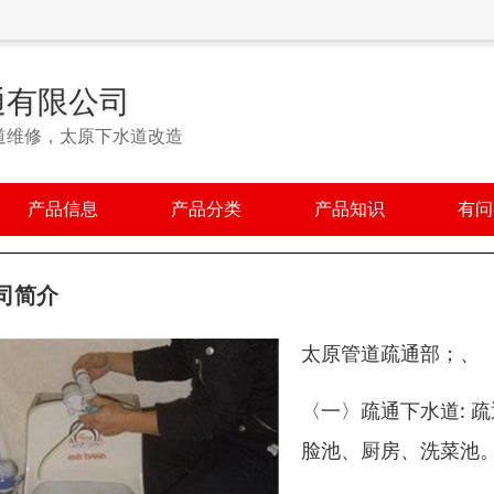
通有限公司
道维修，太原下水道改造
产品信息
产品分类
产品知识
有问
司简介
太原管道疏通部；、
〈一〉疏通下水道: 
脸池、厨房、洗菜池