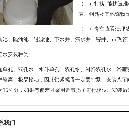
（二）打捞: 能快速
表、钥匙及其他饰物
〈三〉专车疏通清理
粪池、隔油池、过滤池、下水井、污水井、窨井、市政管
管水安装种类:
盆单孔、双孔水、水斗单孔、双孔水、淋浴双孔水、浴室
率较高，极易松动，因此锁紧螺母一定要拧紧。安装八字
为15公分，如果有偏差可采用调节拐子进行校位。安装
系我们