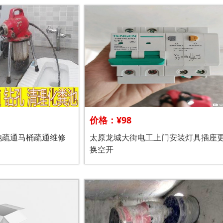
价格：¥98
池疏通马桶疏通维修
太原龙城大街电工上门安装灯具插座
换空开