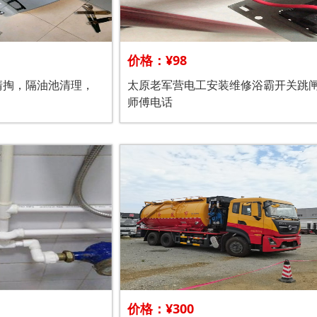
价格：¥98
清掏，隔油池清理，
太原老军营电工安装维修浴霸开关跳
师傅电话
价格：¥300