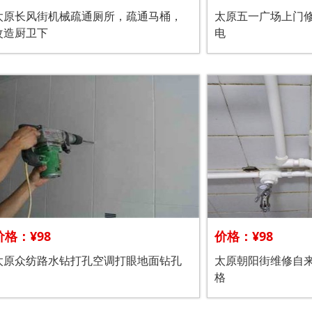
太原长风街机械疏通厕所，疏通马桶，
太原五一广场上门
改造厨卫下
电
价格：¥98
价格：¥98
太原众纺路水钻打孔空调打眼地面钻孔
太原朝阳街维修自
格