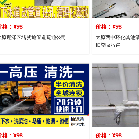
价格：¥98
价格：¥98
太原迎泽区堵就通管道疏通公司
太原西中环化粪池
抽粪吸污咨
价格：¥98
价格：¥98