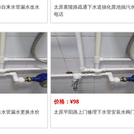
修自来水管漏水改水
太原黄陵路疏通下水道抽化粪池抽污
电话
价格：¥98
来水管漏水更换水价
太原平阳路上门修理下水管安装水阀