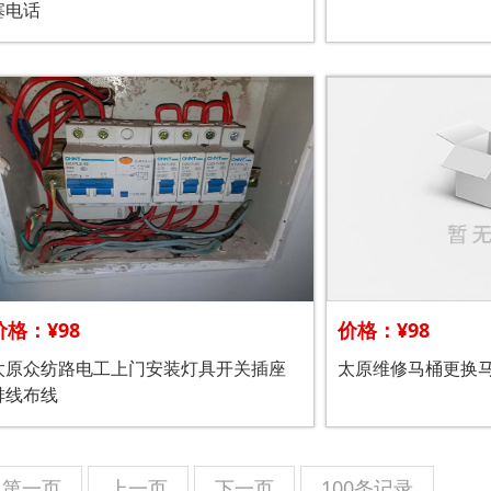
塞电话
价格：¥98
价格：¥98
太原众纺路电工上门安装灯具开关插座
太原维修马桶更换
排线布线
第一页
上一页
下一页
100条记录