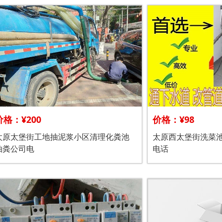
价格：¥200
价格：¥98
太原太堡街工地抽泥浆小区清理化粪池
太原西太堡街洗菜
抽粪公司电
电话